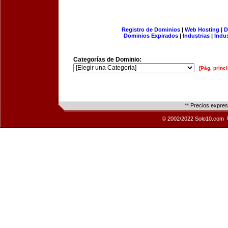
Registro de Dominios
|
Web Hosting
|
D
Dominios Expirados
|
Industrias
|
Indu
Categorías de Dominio:
[Pág. princi
** Precios expre
© 2002/2022 Solo10.com