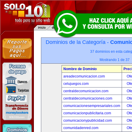
Dominios de la Categoría -
Comunica
37 dominios en esta categ
Mostrando 1 de 37
Nombre de Dominio
Prec
areadecomunicacion.com
Ofe
celujuegos.com
Ofe
centraldecomunicacion.com
Ofe
centraldecomunicaciones.com
Ofe
comunicacionesempresariales.com
Ofe
comunicacionpublicitaria.com
Ofe
comunicacionypublicidad.com
Ofe
comunidadenred.com
Ofe