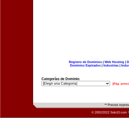
Registro de Dominios
|
Web Hosting
|
D
Dominios Expirados
|
Industrias
|
Indu
Categorías de Dominio:
[Pág. princi
** Precios expre
© 2002/2022 Solo10.com