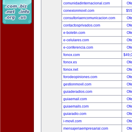
comunidadinternacional.com
Ofe
conexionmovil.com
$5
consultoriaencomunicacion.com
Ofe
contactosprivados.com
Ofe
e-boletin.com
Ofe
e-celulares.com
Ofe
e-conferencia.com
Ofe
fonox.com
$49,
fonox.es
Ofe
fonox.net
Ofe
forodeopiniones.com
Ofe
gestionmovil.com
Ofe
guiaderadios.com
Ofe
guiaemail.com
Ofe
guiaemails.com
Ofe
guiaradio.com
Ofe
i-movil.com
Ofe
mensajeriaempresarial.com
Ofe