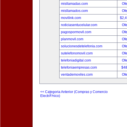
misllamadas.com
Ofe
misllamados.com
Ofe
movilink.com
$2,
noticiasentucelular.com
Ofe
pagospormovil.com
Ofe
planmovil.com
Ofe
solucionesdetelefonia.com
Ofe
sutelefonomovil.com
Ofe
telefoniadigital.com
Ofe
telefoniaempresas.com
$4
ventademoviles.com
Ofe
<< Categoria Anterior (Compras y Comercio
ElectrÃ³nico)